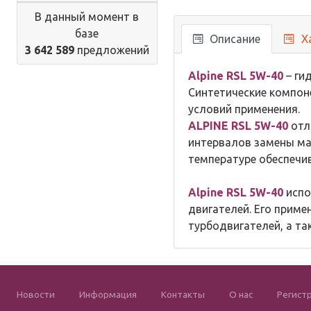
В данный момент в
базе
Описание
Х
3 642 589
предложений
Alpine RSL 5W-40
– ги
Синтетические компон
условий применения.
ALPINE RSL 5W-40
отл
интервалов замены ма
температуре обеспечи
Alpine RSL 5W-40
испо
двигателей. Его приме
турбодвигателей, а т
Новости
Информация
Контакты
О нас
Регист