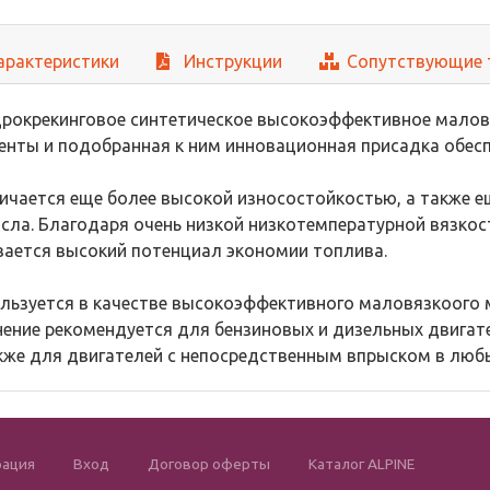
арактеристики
Инструкции
Сопутствующие 
дрокрекинговое синтетическое высокоэффективное малов
енты и подобранная к ним инновационная присадка обе
ичается еще более высокой износостойкостью, а также е
сла. Благодаря очень низкой низкотемпературной вязкос
вается высокий потенциал экономии топлива.
льзуется в качестве высокоэффективного маловязкоого 
нение рекомендуется для бензиновых и дизельных двигат
акже для двигателей с непосредственным впрыском в любы
рация
Вход
Договор оферты
Каталог ALPINE