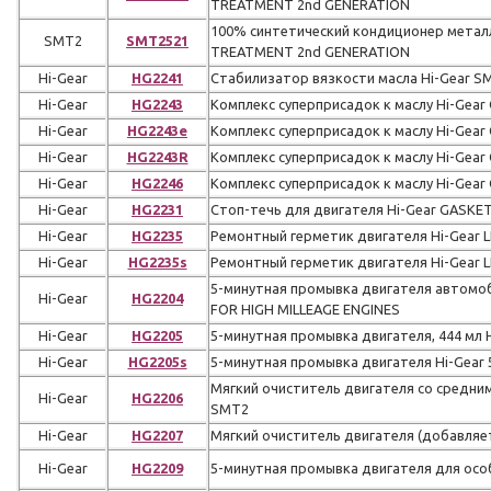
TREATMENT 2nd GENERATION
100% cинтетический кондиционер металл
SMT2
SMT2521
TREATMENT 2nd GENERATION
Hi-Gear
HG2241
Стабилизатор вязкости масла Hi-Gear 
Hi-Gear
HG2243
Комплекс суперприсадок к маслу Hi-Gear
Hi-Gear
HG2243e
Комплекс суперприсадок к маслу Hi-Gear
Hi-Gear
HG2243R
Комплекс суперприсадок к маслу Hi-Gear
Hi-Gear
HG2246
Комплекс суперприсадок к маслу Hi-Gear
Hi-Gear
HG2231
Стоп-течь для двигателя Hi-Gear GASKE
Hi-Gear
HG2235
Ремонтный герметик двигателя Hi-Gear 
Hi-Gear
HG2235s
Ремонтный герметик двигателя Hi-Gear 
5-минутная промывка двигателя автомо
Hi-Gear
HG2204
FOR HIGH MILLEAGE ENGINES
Hi-Gear
HG2205
5-минутная промывка двигателя, 444 мл
Hi-Gear
HG2205s
5-минутная промывка двигателя Hi-Gea
Мягкий очиститель двигателя со средним
Hi-Gear
HG2206
SMT2
Hi-Gear
HG2207
Мягкий очиститель двигателя (добавляет
Hi-Gear
HG2209
5-минутная промывка двигателя для осо