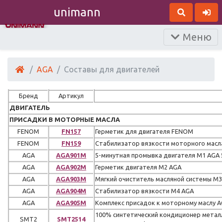
unimann
Меню
AGA
Составы для двигателей
Бренд
Артикул
ДВИГАТЕЛЬ
ПРИСАДКИ В МОТОРНЫЕ МАСЛА
FENOM
FN157
Герметик для двигателя FENOM
FENOM
FN159
Стабилизатор вязкости моторного мас
AGA
AGA901M
5-минутная промывка двигателя M1 AGA 
AGA
AGA902M
Герметик двигателя M2 AGA
AGA
AGA903M
Мягкий очиститель масляной системы M
AGA
AGA904M
Стабилизатор вязкости M4 AGA
AGA
AGA905M
Комплекс присадок к моторному маслу 
100% cинтетический кондиционер металл
SMT2
SMT2514