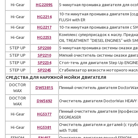
Hi-Gear
HG2209S
5-минутная промывка двигателя для осо
10-ти минутная промывка двигателя (со
Hi-Gear
HG2214
FLUSH with ER
Hi-Gear
HG2217
10-ти минутная промывка двигателя c S
Комплекс суперприсадок к маслу. Предн
Hi-Gear
HG2253
OIL TREATMENT "DIESEL ENGINES" with S
STEP UP
SP2200
5-минутная промывка системы смазки д
STEP UP
SP2210
Мягкий очиститель системы смазки двиг
STEP UP
SP2234
Стоп-течь для двигателя Step Up ENGINE
STEP UP
SP2245
Стабилизатор вязкости моторного масла
СРЕДСТВА ДЛЯ НАРУЖНОЙ МОЙКИ ДВИГАТЕЛЯ
DOCTOR
DW5381S
Пенный очиститель двигателя DoctorWax
WAX
DOCTOR
DW5692
Очиститель двигателя DoctorWax HEAVY
WAX
Пенный очиститель двигателя (професси
Hi-Gear
HG5377
DEGREASER
Очиститель двигателя и деталей (с труб
Hi-Gear
HG5381
with TUBE
FENOM
FN407
Очиститель двигателя пенный FENOM