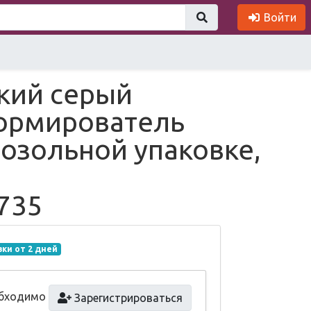
Войти
кий серый
ормирователь
розольной упаковке,
735
вки от 2 дней
обходимо
Зарегистрироваться