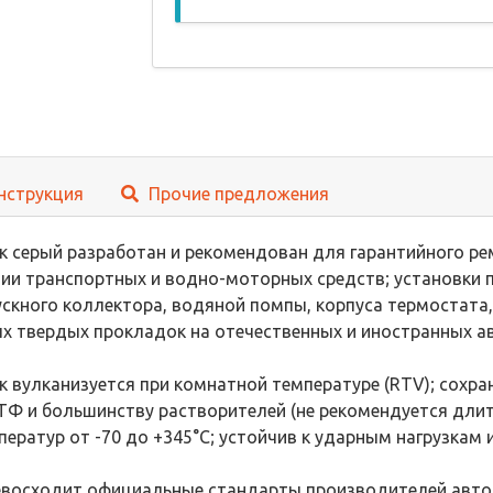
нструкция
Прочие предложения
к серый разработан и рекомендован для гарантийного ре
ии транспортных и водно-моторных средств; установки п
скного коллектора, водяной помпы, корпуса термостата,
х твердых прокладок на отечественных и иностранных а
 вулканизуется при комнатной температуре (RTV); сохра
ТФ и большинству растворителей (не рекомендуется длит
ератур от -70 до +345°С; устойчив к ударным нагрузкам 
евосходит официальные стандарты производителей автомо