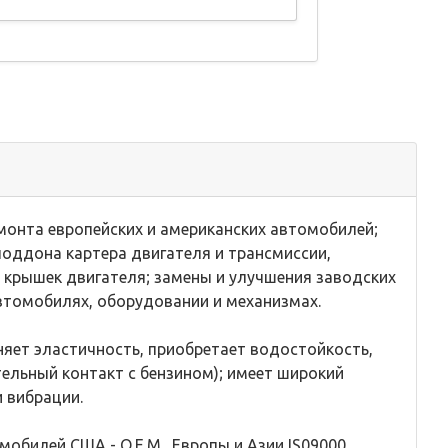
монта европейских и американских автомобилей;
оддона картера двигателя и трансмиссии,
 крышек двигателя; замены и улучшения заводских
втомобилях, оборудовании и механизмах.
няет эластичность, приобретает водостойкость,
ельный контакт с бензином); имеет широкий
и вибрации.
билей США - О.Е.М., Европы и Азии IS09000.