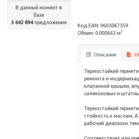
В данный момент в
базе
3 642 894
предложения
Код EAN: 9603067359
3
Объем: 0.000663 м
Описание
И
Термостойкий гермети
ремонта и модернизац
клапанной крышки, впу
силиконовых и штатны
Термостойкий герметик
стойкость к маслам, А
рабочий диапазон темп
Соответствует или пр