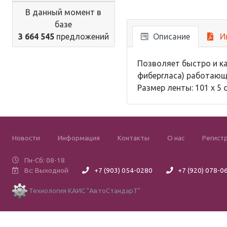
В данный момент в
базе
3 664 545
предложений
Описание
И
Позволяет быстро и к
фибергласа) работающи
Размер ленты: 101 х 5 
Новости
Информация
Контакты
О нас
Регист
Пн-Сб: 08-18
Вс: Выходной
+7 (903) 054-0280
+7 (920) 078-0
Технология КАИС "АвтоСтандарТ"