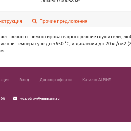
Объем: 0.00038 м
нструкция
Прочие предложения
ачественно отремонтировать прогоревшие глушители, люб
е при температуре до +650 °С, и давлении до 20 кг/см2 
см.
рация
Вход
Договор оферты
Каталог ALPINE
666
yu.petrov@unimann.ru