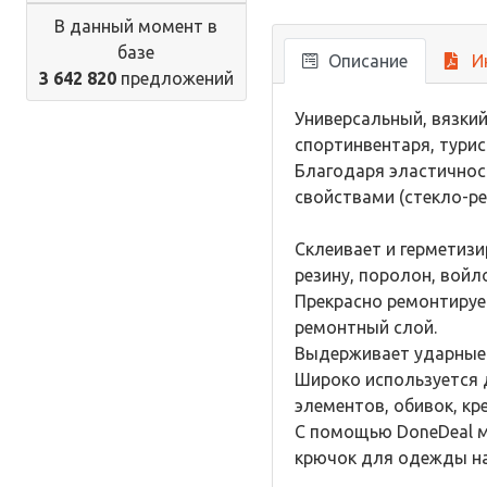
В данный момент в
базе
Описание
И
3 642 820
предложений
Универсальный, вязкий
спортинвентаря, турис
Благодаря эластичнос
свойствами (стекло-рез
Склеивает и герметизи
резину, поролон, войл
Прекрасно ремонтирует
ремонтный слой.
Выдерживает ударные н
Широко используется д
элементов, обивок, кр
С помощью DoneDeal м
крючок для одежды на