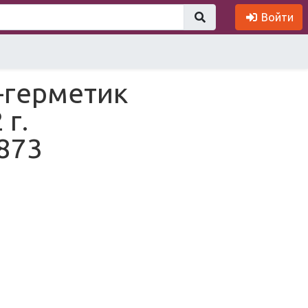
Войти
-герметик
 г.
873