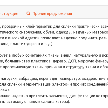
нструкция
Прочие предложения
, прозрачный клей-герметик для склейки практически вс
тического снаряжения, обуви, одежды, надувных матрасов
ти и высокой адгезии позволяет надежно соединить раз
ина, пластик-дерево и т. д.).
рует в любых сочетаниях: ткань, винил, натуральную и и
ок, большинство пластиков, дерево, ДСП, морскую фанеру
 прорезиненную ткань, проникая в структуру ткани и об
агрузки, вибрацию, перепады температур, воздействие т
ля склейки и герметизации электро- и прочих соединений
епежа.
ожно надежно приклеить элементы, для фиксации которы
 пластиковую панель салона катера).