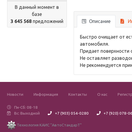
В данный момент в
базе
3 645 568
предложений
Описание
И
Быстро очищает от ес
автомобиля.
Придает поверхности 
Не оставляет разводов
Не рекомендуется прим
Новости
Информация
Контакты
О нас
Регист
Пн-Сб: 08-18
Вс: Выходной
+7 (903) 054-0280
+7 (920) 078-0
Технология КАИС "АвтоСтандарТ"