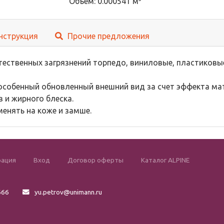
Объем: 0.000541 м
нструкция
Прочие предложения
тественных загрязнений торпедо, виниловые, пластиковы
особенный обновленный внешний вид за счет эффекта ма
 и жирного блеска.
енять на коже и замше.
рация
Вход
Договор оферты
Каталог ALPINE
666
yu.petrov@unimann.ru