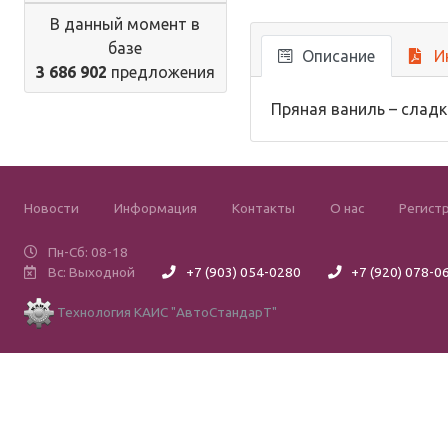
В данный момент в
базе
Описание
И
3 686 902
предложения
Пряная ваниль – сладк
Новости
Информация
Контакты
О нас
Регист
Пн-Сб: 08-18
Вс: Выходной
+7 (903) 054-0280
+7 (920) 078-0
Технология КАИС "АвтоСтандарТ"