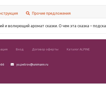
нструкция
Прочие предложения
ий и волнующий аромат сказки. О чем эта сказка – подс
рация
Вход
Договор оферты
Каталог ALPINE
666
yu.petrov@unimann.ru