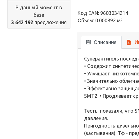
В данный момент в
Код EAN: 9603034214
базе
3
Объем: 0.000892 м
3 642 192
предложения
Описание
И
Суперантигель послед
• Содержит синтетиче
• Улучшает низкотемп
• Значительно облегча
• Эффективно защищае
SMT2. • Продлевает ср
Тесты показали, что 
давления.
Пригодность дизельно
(застывания); Тф - пр