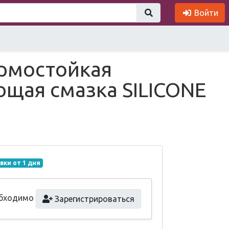
Войти
рмостойкая
щая смазка SILICONE
вки от 1 дня
обходимо
Зарегистрироваться