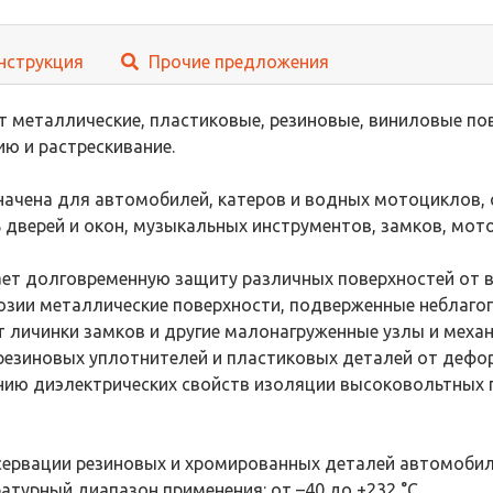
нструкция
Прочие предложения
 металлические, пластиковые, резиновые, виниловые пов
ю и растрескивание.
ачена для автомобилей, катеров и водных мотоциклов, с
 дверей и окон, музыкальных инструментов, замков, мот
ет долговременную защиту различных поверхностей от вл
озии металлические поверхности, подверженные неблаг
 личинки замков и другие малонагруженные узлы и меха
резиновых уплотнителей и пластиковых деталей от дефор
нию диэлектрических свойств изоляции высоковольтных 
сервации резиновых и хромированных деталей автомобиле
турный диапазон применения: от –40 до +232 °С.