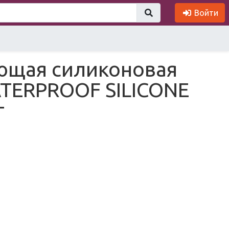
Войти
ющая силиконовая
TERPROOF SILICONE
г