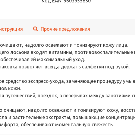
Код EAN: 9603955830
нструкция
Прочие предложения
очищают, надолго освежают и тонизируют кожу лица.
его лосьона входят витамины, противовоспалительные
 обеспечивая ей максимальный уход.
паковка позволяет всегда держать салфетки под рукой.
е средство экспресс-ухода, заменяющее процедуру умы
пов кожи.
ля путешествий, поездок, в перерывах между занятиями 
 очищают, надолго освежают и тонизируют кожу, восстан
ла и растительные экстракты, повышающие концентраци
мфорта, обеспечивают моментальную свежесть.