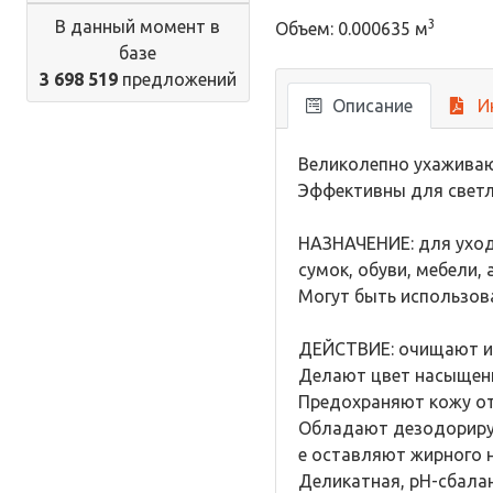
В данный момент в
3
Объем: 0.000635 м
базе
3 698 519
предложений
Описание
И
Великолепно ухаживаю
Эффективны для светл
НАЗНАЧЕНИЕ: для уход
сумок, обуви, мебели, 
Могут быть использов
ДЕЙСТВИЕ: очищают и 
Делают цвет насыщен
Предохраняют кожу от
Обладают дезодориру
е оставляют жирного н
Деликатная, pH-сбала