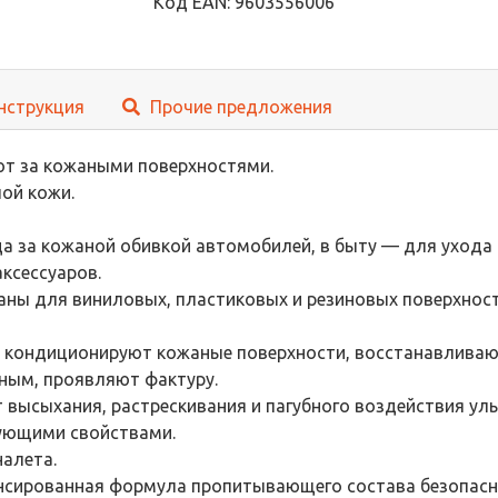
Код EAN: 9603556006
нструкция
Прочие предложения
т за кожаными поверхностями.
ой кожи.
а за кожаной обивкой автомобилей, в быту — для ухода
аксессуаров.
аны для виниловых, пластиковых и резиновых поверхност
кондиционируют кожаные поверхности, восстанавливают с
ным, проявляют фактуру.
 высыхания, растрескивания и пагубного воздействия ул
ющими свойствами.
алета.
нсированная формула пропитывающего состава безопасна