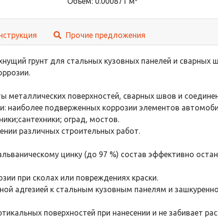
Объем: 0.000871 м
нструкция
Прочие предложения
нущий грунт для стальных кузовных панелей и сварных ш
оррозии.
ты металлических поверхностей, сварных швов и соединен
: наиболее подверженных коррозии элементов автомобиль
ники;сантехники; оград, мостов.
ении различных строительных работ.
альваническому цинку (до 97 %) состав эффективно оста
зии при сколах или повреждениях краски.
ной адгезией к стальным кузовным панелям и зашкуренно
ертикальных поверхностей при нанесении и не забивает ра