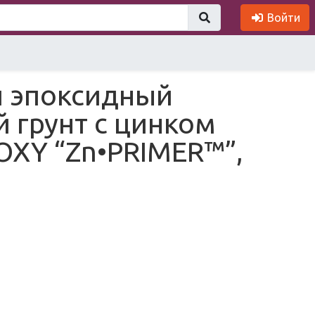
Войти
 эпоксидный
 грунт с цинком
OXY “Zn•PRIMER™”,