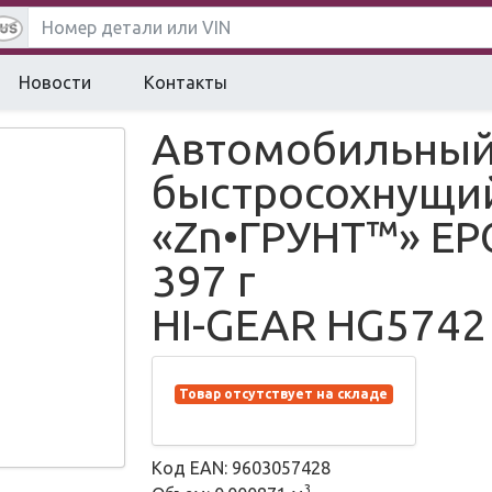
Новости
Контакты
Автомобильный
быстросохнущий
«Zn•ГРУНТ™» EP
397 г
HI-GEAR HG5742
Товар отсутствует на складе
Код EAN: 9603057428
3