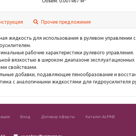
Объем: 0.001467 м
нструкция
Прочие предложения
ая жидкость для использования в рулевом управлении с
оусилителем.
имальные рабочие характеристики рулевого управления.
ьной вязкостью в широком диапазоне эксплуатационных 
ми свойствами.
льные добавки, подавляющие пенообразование и восста
тима с аналогичными жидкостями для гидроусилителя ру
рация
Вход
Договор оферты
Каталог ALPINE