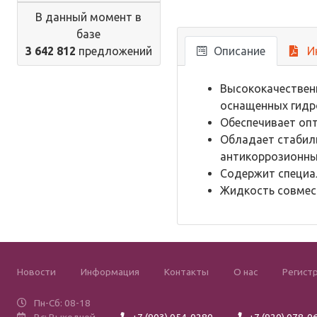
В данный момент в
базе
3 642 812
предложений
Описание
И
Высококачественн
оснащенных гидр
Обеспечивает опт
Обладает стабил
антикоррозионны
Содержит специа
Жидкость совмес
Новости
Информация
Контакты
О нас
Регист
Пн-Сб: 08-18