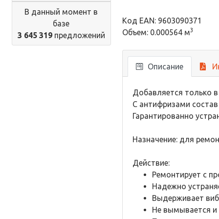
В данный момент в
Код EAN: 9603090371
базе
3
Объем: 0.000564 м
3 645 319
предложений
Описание
И
Добавляется только в
С антифризами состав 
Гарантированно устран
Назначение: для ремо
Действие:
Ремонтирует с пр
Надежно устраня
Выдерживает виб
Не вымывается и 