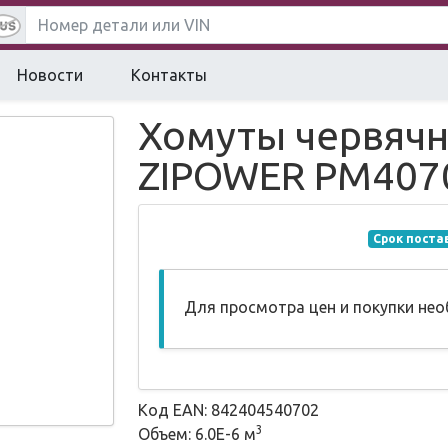
Новости
Контакты
Хомуты червячн
ZIPOWER PM407
Срок поста
Для просмотра цен и покупки не
Код EAN: 842404540702
3
Объем: 6.0E-6 м