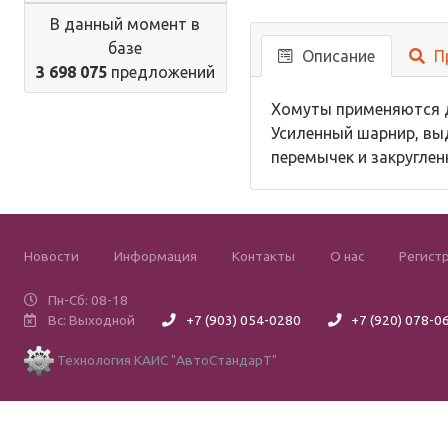
В данный момент в
базе
Описание
П
3 698 075
предложений
Хомуты применяются д
Усиленный шарнир, вы
перемычек и закруглен
Новости
Информация
Контакты
О нас
Регист
Пн-Сб: 08-18
Вс: Выходной
+7 (903) 054-0280
+7 (920) 078-0
Технология КАИС "АвтоСтандарТ"