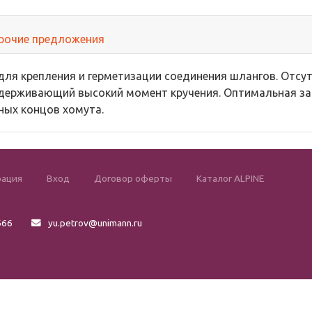
рочие предложения
ля крепления и герметизации соединения шлангов. Отсутс
держивающий высокий момент кручения. Оптимальная за
ных концов хомута.
рация
Вход
Договор оферты
Каталог ALPINE
666
yu.petrov@unimann.ru