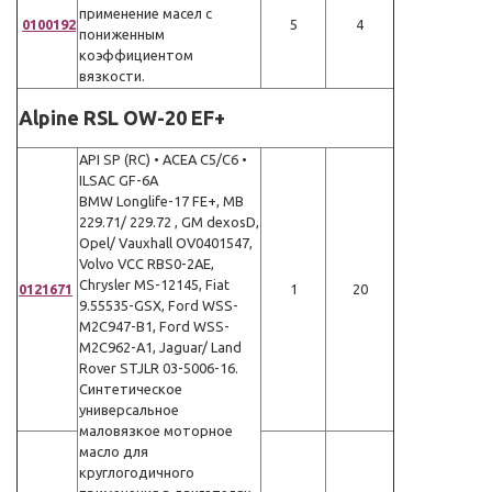
применение масел с
0100192
5
4
пониженным
коэффициентом
вязкости.
Alpine RSL OW-20 EF+
API SP (RC) • ACEA C5/C6 •
ILSAC GF-6A
BMW Longlife-17 FE+, MB
229.71/ 229.72 , GM dexosD,
Opel/ Vauxhall OV0401547,
Volvo VCC RBS0-2AE,
Chrysler MS-12145, Fiat
0121671
1
20
9.55535-GSX, Ford WSS-
M2C947-B1, Ford WSS-
M2C962-A1, Jaguar/ Land
Rover STJLR 03-5006-16.
Синтетическое
универсальное
маловязкое моторное
масло для
круглогодичного