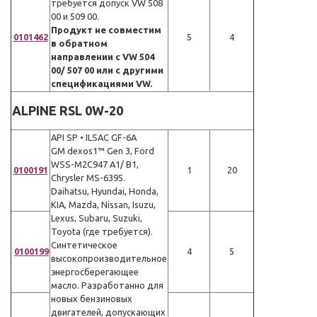
требуется допуск VW 508
00 и 509 00.
Продукт не совместим
0101462
5
4
в обратном
направлении с VW 504
00/ 507 00 или с другими
спецификациями VW.
ALPINE RSL 0W-20
API SP • ILSAC GF-6A
GM dexos1™ Gen 3, Ford
WSS-M2C947 A1/ B1,
0100191
1
20
Chrysler MS-6395.
Daihatsu, Hyundai, Honda,
KIA, Mazda, Nissan, Isuzu,
Lexus, Subaru, Suzuki,
Toyota (где требуется).
Синтетическое
0100199
4
5
высокопроизводительное
энергосберегающее
масло. Разработанно для
новых бензиновых
двигателей, допускающих