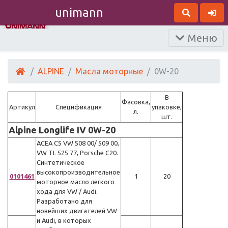
unimann
Меню
ALPINE
Масла моторные
0W-20
В
Фасовка,
Артикул
Спецификация
упаковке,
л.
шт.
Alpine Longlife IV 0W-20
ACEA C5 VW 508 00/ 509 00,
VW TL 525 77, Porsche C20.
Синтетическое
высокопроизводительное
0101461
1
20
моторное масло легкого
хода для VW / Audi.
Разработано для
новейших двигателей VW
и Audi, в которых