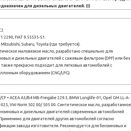
едназначен для дизельных двигателей. (!)
C2
1 2290, FIAT 9.55535-S1.
 Mitsubishi, Subaru, Toyota (где требуется).
тическое маловязкое масло, разработано специально для
новых и дизельных двигателей с сажевым фильтром (DPF) или без
 а также прекрасно подходит для легковых автомобилей с
аллонным оборудованием (CNG/LPG).
/CF • ACEA A3/B4 MB-Freigabe 229.3, BMW Longlife-01, Opel GM-LL-A-
-025, VW-Norm 502 00/ 505 00. Синтетическое масло, разработанное
ензиновых и дизельных двигателей современных автомобилей
 Применимо для двигателей других автомобилей согласно
фикации завода изготовителя. Рекомендуется для бензиновых и