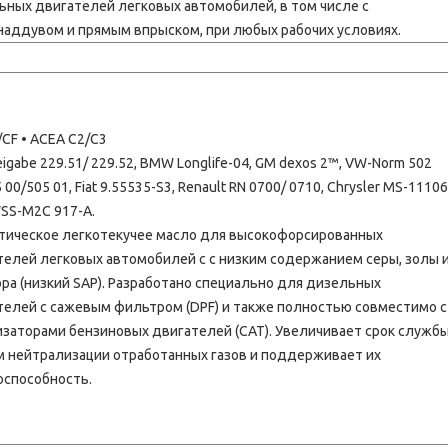
ьных двигателей легковых автомобилей, в том числе с
наддувом и прямым впрыском, при любых рабочих условиях.
/CF • ACEA C2/C3
igabe 229.51/ 229.52, BMW Longlife-04, GM dexos 2™, VW-Norm 502
 00/505 01, Fiat 9.55535-S3, Renault RN 0700/ 0710, Chrysler MS-11106
WSS-M2C 917-A.
тическое легкотекучее масло для высокофорсированных
телей легковых автомобилей с с низким содержанием серы, золы 
ра (низкий SAP). Разработано специально для дизельных
телей с сажевым фильтром (DPF) и также полностью совместимо с
изаторами бензиновых двигателей (CAT). Увеличивает срок служб
м нейтрализации отработанных газов и поддерживает их
оспособность.