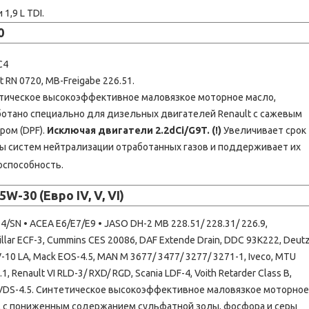
 1,9 L TDI.
0
С4
t RN 0720, MB-Freigabe 226.51.
тическое высокоэффективное маловязкое моторное масло,
ботано специально для дизельных двигателей Renault с сажевым
ром (DPF).
Исключая двигатели 2.2dCi/G9T. (!)
Увеличивает срок
ы систем нейтрализации отработанных газов и поддерживает их
оспособность.
5W-30 (Евро IV, V, VI)
-4/SN • ACEA E6/E7/E9 • JASO DH-2 MB 228.51/ 228.31/ 226.9,
illar ECF-3, Cummins CES 20086, DAF Extende Drain, DDC 93K222, Deut
-10 LA, Mack EOS-4.5, MAN M 3677/ 3477/ 3277/ 3271-1, Iveco, MTU
.1, Renault VI RLD-3/ RXD/ RGD, Scania LDF-4, Voith Retarder Class B,
 VDS-4.5. Синтетическое высокоэффективное маловязкое моторное
, с пониженным содержанием сульфатной золы, фосфора и серы