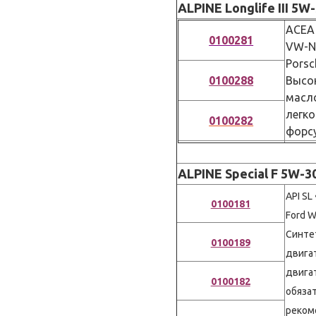
ALPINE Longlife III 5W
ACEA
0100281
VW-No
Porsc
0100288
Высок
масло
легко
0100282
форсу
ALPINE Special F 5W-3
API SL
0100181
Ford W
Синте
0100189
двига
двига
0100182
обязат
реком