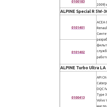
0100183
2009) и
ALPINE Special R 5W-3
ACEA 
0101401
Renaul
Синте
разра
фильт
служб
0101402
работ
ALPINE Turbo Ultra LA 
API CK
Caterp
DQC IV
Type 3
0100413
Volvo
масло