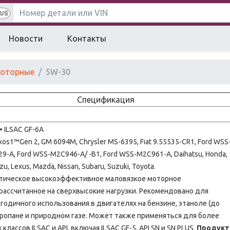
Новости
Контакты
моторные
5W-30
Спецификация
 • ILSAC GF-6A
os1™Gen 2, GM 6094M, Chrysler MS-6395, Fiat 9.55535-CR1, Ford WSS
9-A, Ford WSS-M2C946-A/ -B1, Ford WSS-M2C961-A, Daihatsu, Honda,
uzu, Lexus, Mazda, Nissan, Subaru, Suzuki, Toyota.
тическое высокоэффективное маловязкое моторное
рассчитанное на сверхвысокие нагрузки. Рекомендовано для
годичного использования в двигателях на бензине, этаноле (до
 пропане и природном газе. Может также применяться для более
 классов ILSAC и API, включая ILSAC GF-5, API SN и SN PLUS.
Продукт