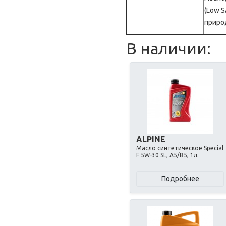
(Low 
приро
В наличии:
ALPINE
Масло синтетическое Special
F 5W-30 SL, A5/B5, 1л.
Подробнее