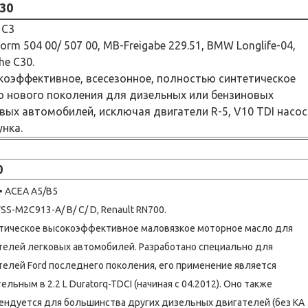
-30
 C3
rm 504 00/ 507 00, MB-Freigabe 229.51, BMW Longlife-04,
he C30.
оэффективное, всесезонное, полностью синтетическое
 нового поколения для дизельных или бензиновых
вых автомобилей, исключая двигатели R-5, V10 TDI насос
нка.
0
 • ACEA A5/B5
SS-M2C913-A/ B/ C/ D, Renault RN700.
тическое высокоэффективное маловязкое моторное масло для
телей легковых автомобилей. Разработано специально для
телей Ford последнего поколения, его применение является
ельным в 2.2 L Duratorq-TDCI (начиная с 04.2012). Оно также
ендуется для большинства других дизельных двигателей (без KA