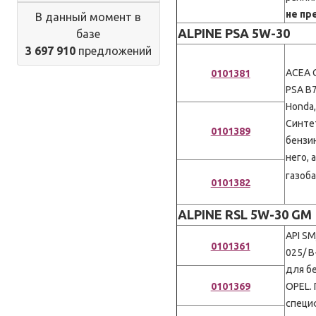
не пр
В данный момент в
ALPINE PSA 5W-30
базе
3 697 910
предложений
ACEA 
0101381
PSA B7
Honda,
Cинте
0101389
бензи
него,
газоб
0101382
ALPINE RSL 5W-30 GM
API SM
0101361
025/ B
для б
0101369
OPEL.
специ