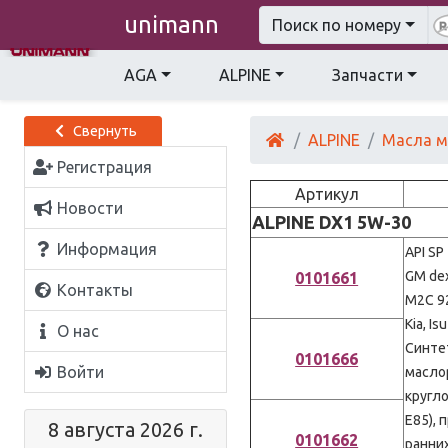
unimann
Поиск по номеру
AGA
ALPINE
Запчасти
Свернуть
ALPINE
Масла 
Регистрация
Артикул
Новости
ALPINE DX1 5W-30
Информация
API SP
GM dex
0101661
Контакты
M2C 92
Kia, Is
О нас
Синте
0101666
Войти
масло
кругло
E85),
8 августа 2026 г.
0101662
ранних