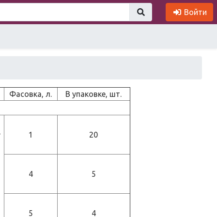
Войти
Фасовка, л.
В упаковке, шт.
-
1
20
4
5
5
4