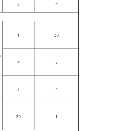
5
4
1
20
,
4
5
и
5
4
ы
20
1