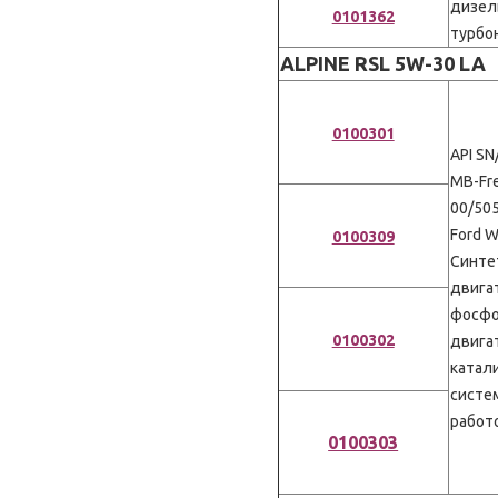
дизел
0101362
турбо
ALPINE RSL 5W-30 LA
0100301
API SN
MB-Fre
00/505
Ford 
0100309
Синте
двига
фосфо
0100302
двига
катал
систе
работ
0100303