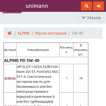
unimann
Меню
ALPINE
Масла моторные
5W-40
В
Фасовка,
Артикул
Спецификация
упаковке,
л.
шт.
ALPINE PD 5W-40
API SL/CF • ACEA A3/B4 VW-
Norm 505 01, Ford WSS-M2C
917-A. Синтетическое
0100161
1
20
моторное масло для
бензиновых (с или без
непосредственного
впрыска) и дизельных (с
или без турбонаддува)