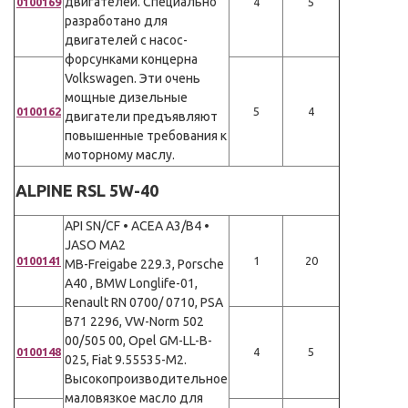
двигателей. Специально
0100169
4
5
разработано для
двигателей с насос-
форсунками концерна
Volkswagen. Эти очень
мощные дизельные
0100162
5
4
двигатели предъявляют
повышенные требования к
моторному маслу.
ALPINE RSL 5W-40
API SN/CF • ACEA A3/B4 •
JASO MA2
0100141
1
20
MB-Freigabe 229.3, Porsche
A40 , BMW Longlife-01,
Renault RN 0700/ 0710, PSA
B71 2296, VW-Norm 502
00/505 00, Opel GM-LL-B-
0100148
4
5
025, Fiat 9.55535-M2.
Высокопроизводительное
маловязкое масло для