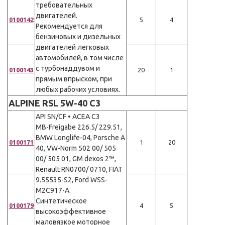
требовательных
двигателей.
0100142
5
4
Рекомендуется для
бензиновых и дизельных
двигателей легковых
автомобилей, в том числе
с турбонаддувом и
0100143
20
1
прямым впрыском, при
любых рабочих условиях.
ALPINE RSL 5W-40 C3
API SN/CF • ACEA C3
MB-Freigabe 226.5/ 229.51,
BMW Longlife-04, Porsche A
0100171
1
20
40, VW-Norm 502 00/ 505
00/ 505 01, GM dexos 2™,
Renault RN0700/ 0710, FIAT
9.55535-S2, Ford WSS-
M2C917-A.
Синтетическое
0100179
4
5
высокоэффективное
маловязкое моторное