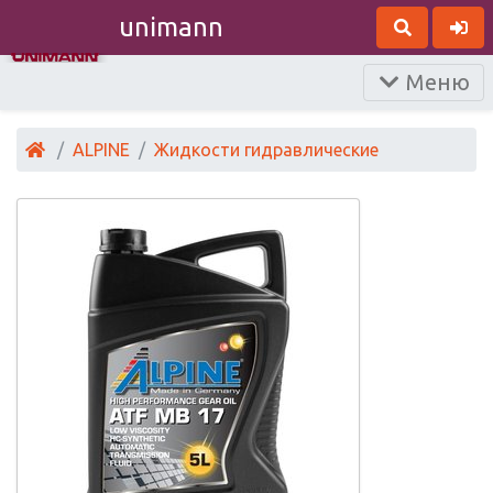
unimann
Меню
ALPINE
Жидкости гидравлические